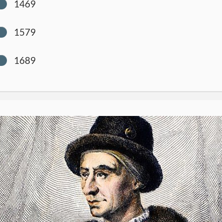
1469
1579
1689