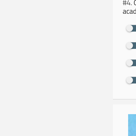
#4.
Q
aca