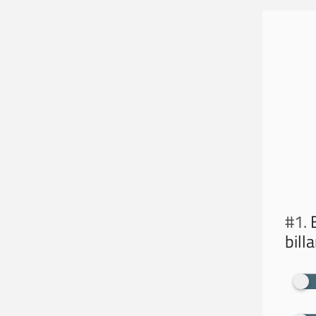
#1.
E
bill