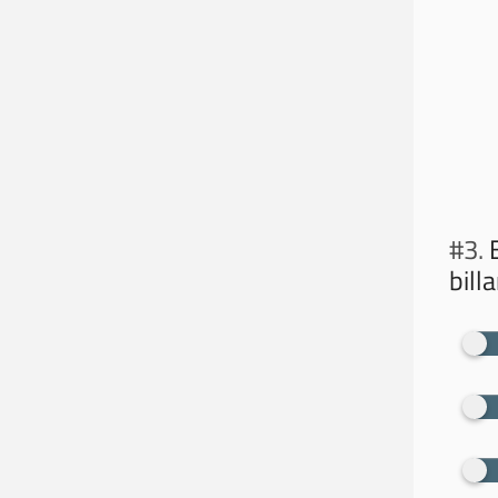
#3.
E
bill