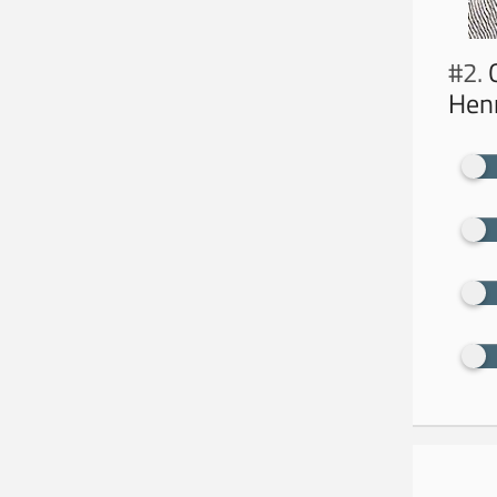
#2.
Q
Henr