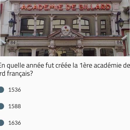
n quelle année fut créée la 1ère académie d
ard français?
1536
1588
1636