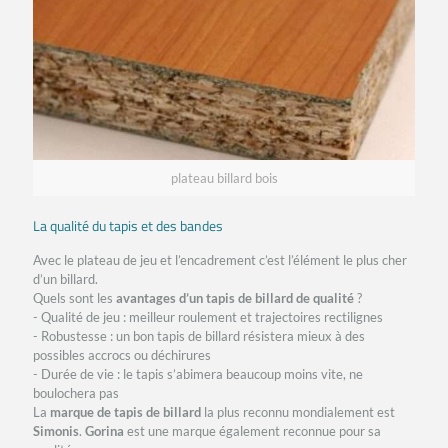
plateau billard bois
La qualité du tapis et des bandes
Avec le plateau de jeu et l’encadrement c’est l’élément le plus cher
d’un billard.
Quels sont les
avantages d’un tapis de billard de qualité
?
- Qualité de jeu : meilleur roulement et trajectoires rectilignes
- Robustesse : un bon tapis de billard résistera mieux à des
possibles accrocs ou déchirures
- Durée de vie : le tapis s’abimera beaucoup moins vite, ne
boulochera pas
La
marque de tapis de billard
la plus reconnu mondialement est
Simonis
.
Gorina
est une marque également reconnue pour sa