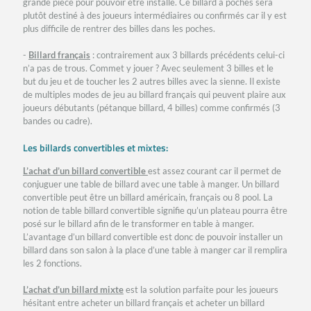
grande pièce pour pouvoir être installé. Ce billard à poches sera
plutôt destiné à des joueurs intermédiaires ou confirmés car il y est
plus difficile de rentrer des billes dans les poches.
-
Billard français
: contrairement aux 3 billards précédents celui-ci
n’a pas de trous. Commet y jouer ? Avec seulement 3 billes et le
but du jeu et de toucher les 2 autres billes avec la sienne. Il existe
de multiples modes de jeu au billard français qui peuvent plaire aux
joueurs débutants (pétanque billard, 4 billes) comme confirmés (3
bandes ou cadre).
Les billards convertibles et mixtes:
L’achat d’un billard convertible
est assez courant car il permet de
conjuguer une table de billard avec une table à manger. Un billard
convertible peut être un billard américain, français ou 8 pool. La
notion de table billard convertible signifie qu’un plateau pourra être
posé sur le billard afin de le transformer en table à manger.
L’avantage d’un billard convertible est donc de pouvoir installer un
billard dans son salon à la place d’une table à manger car il remplira
les 2 fonctions.
L’achat d’un billard mixte
est la solution parfaite pour les joueurs
hésitant entre acheter un billard français et acheter un billard