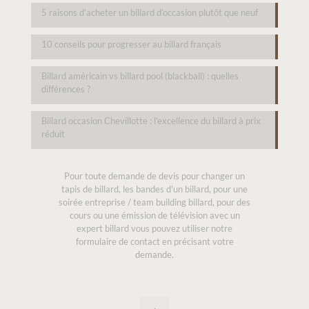
5 raisons d’acheter un billard d’occasion plutôt que neuf
10 conseils pour progresser au billard français
Billard américain vs billard pool (blackball) : quelles
différences ?
Billard occasion Chevillotte : l’excellence du billard à prix
réduit
Pour toute demande de devis pour changer un
tapis de billard, les bandes d'un billard, pour une
soirée entreprise / team building billard, pour des
cours ou une émission de télévision avec un
expert billard vous pouvez utiliser notre
formulaire de contact en précisant votre
demande.