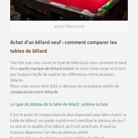
achat billard pool
Achat d’un billard neuf : comment comparer les
tables de billard
Une fois que vous savez le type de billard qui vous convient et peut
être
quelle marque de billard choisir
le choix reste large et il n’est
pas toujours facile de repérer les différences entre plusieurs
billards.
Nous vous avons donc listé ci-dessous les principaux points de
comparaison entre billards
.
Le type de plateau de la table de billard : ardoise ou bois
C’est le point de comparaison le plus important pour bien choisir sa
table de billard : en quelle matière est constitué le plateau de jeu ?
Le prix et la qualité d’un billard, qu’il soit américain, 8 pool ou
français dépend en 1er lieu du plateau utilisé.