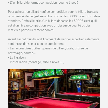
- D’un billard de format compétition (pour le 8 pool)
Pour acheter un billard neuf de compétition pour le billard français
ou américain le budget sera plus proche des 5000€ pour un modèle
standard. Enfin si le prix d’un billard dépasse les 8000€ c’est qu’il
est d’un niveau compétition avec un design de qualité ou des
matières particulièrement nobles.
Avant l’achat d’un billard il convient de vérifier si certains éléments
sont inclus dans le prix ou en supplément :
- Les accessoires : billes, queues de billard, craie, brosse de
nettoyage, housse…
- La livraison
- L’installation (montage, mise à niveau…)