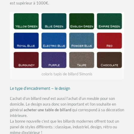
est supérieur à 1000€.
coloris tapis de billard Simonis
Le type d’encadrement – le design
L’achat d’un billard neuf est aussi l’achat d’un meuble pour son
domicile. Le design aura donc son important et l’on souhaite en
général
acheter une table de billard
qui correspond à sa décoration
intérieure.
La bonne nouvelle c’est que les billards modernes offrent tout un
panel de styles différents : classique, industriel, design, rétro ou
même d’extérieur !