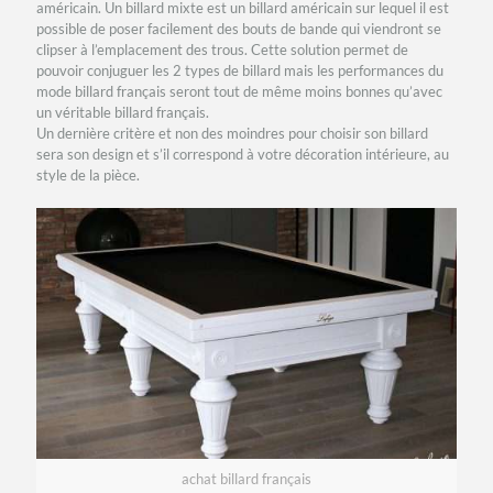
américain. Un billard mixte est un billard américain sur lequel il est
possible de poser facilement des bouts de bande qui viendront se
clipser à l’emplacement des trous. Cette solution permet de
pouvoir conjuguer les 2 types de billard mais les performances du
mode billard français seront tout de même moins bonnes qu’avec
un véritable billard français.
Un dernière critère et non des moindres pour choisir son billard
sera son design et s’il correspond à votre décoration intérieure, au
style de la pièce.
achat billard français