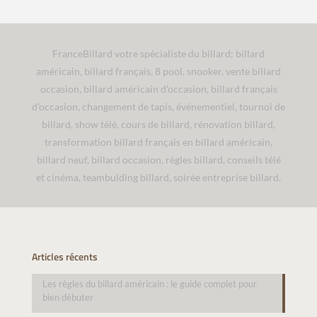
FranceBillard votre spécialiste du billard: billard
américain, billard français, 8 pool, snooker, vente billard
occasion, billard américain d'occasion, billard français
d'occasion, changement de tapis, événementiel, tournoi de
billard, show télé, cours de billard, rénovation billard,
transformation billard français en billard américain,
billard neuf, billard occasion, règles billard, conseils télé
et cinéma, teambulding billard, soirée entreprise billard.
Articles récents
Les règles du billard américain : le guide complet pour
bien débuter