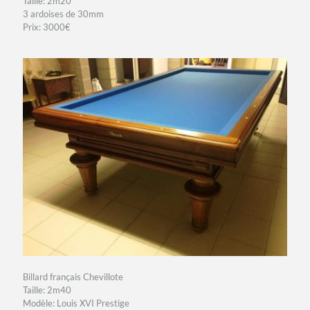
Taille: 2m20
3 ardoises de 30mm
Prix: 3000€
Billard français Chevillote
Taille: 2m40
Modèle: Louis XVI Prestige