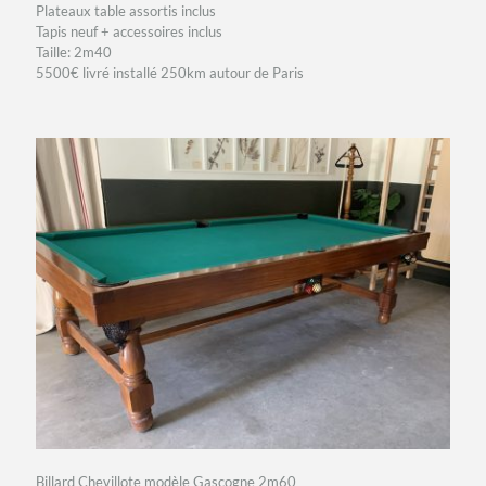
Plateaux table assortis inclus
Tapis neuf + accessoires inclus
Taille: 2m40
5500€ livré installé 250km autour de Paris
Billard Chevillote modèle Gascogne 2m60