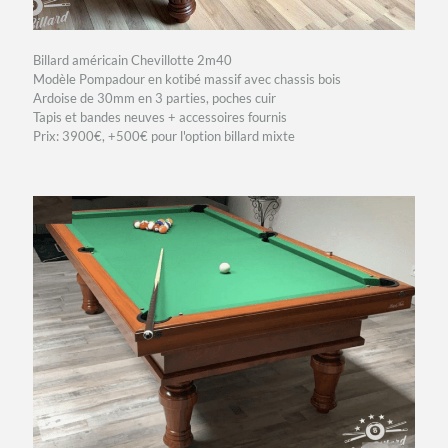
Billard américain Chevillotte 2m40
Modèle Pompadour en kotibé massif avec chassis bois
Ardoise de 30mm en 3 parties, poches cuir
Tapis et bandes neuves + accessoires fournis
Prix: 3900€, +500€ pour l'option billard mixte