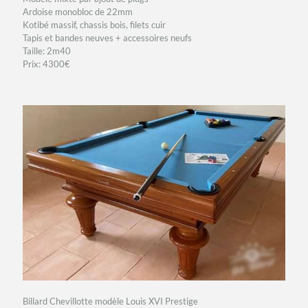
Ardoise monobloc de 22mm
Kotibé massif, chassis bois, filets cuir
Tapis et bandes neuves + accessoires neufs
Taille: 2m40
Prix: 4300€
Billard Chevillotte modèle Louis XVI Prestige