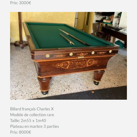
Prix: 3000€
Billard français Charles X
Modèle de collection rare
Taille: 2m55 x 1m40
Plateau en marbre 3 parties
Prix: 8000€