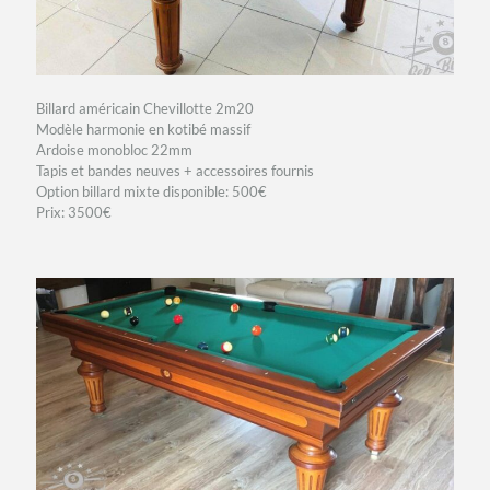
Billard américain Chevillotte 2m20
Modèle harmonie en kotibé massif
Ardoise monobloc 22mm
Tapis et bandes neuves + accessoires fournis
Option billard mixte disponible: 500€
Prix: 3500€