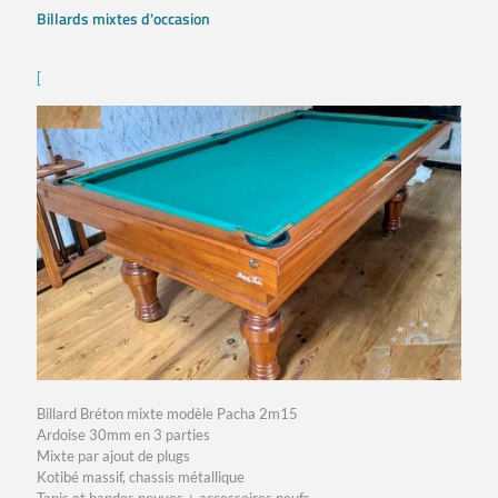
Billards mixtes d'occasion
[
Billard Bréton mixte modèle Pacha 2m15
Ardoise 30mm en 3 parties
Mixte par ajout de plugs
Kotibé massif, chassis métallique