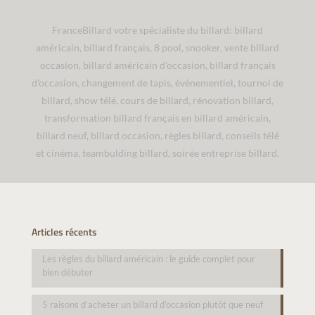
FranceBillard votre spécialiste du billard: billard
américain, billard français, 8 pool, snooker, vente billard
occasion, billard américain d'occasion, billard français
d'occasion, changement de tapis, événementiel, tournoi de
billard, show télé, cours de billard, rénovation billard,
transformation billard français en billard américain,
billard neuf, billard occasion, règles billard, conseils télé
et cinéma, teambulding billard, soirée entreprise billard.
Articles récents
Les règles du billard américain : le guide complet pour
bien débuter
5 raisons d’acheter un billard d’occasion plutôt que neuf