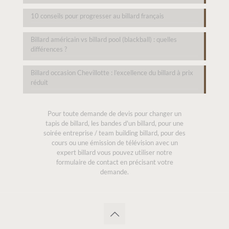
10 conseils pour progresser au billard français
Billard américain vs billard pool (blackball) : quelles
différences ?
Billard occasion Chevillotte : l’excellence du billard à prix
réduit
Pour toute demande de devis pour changer un
tapis de billard, les bandes d'un billard, pour une
soirée entreprise / team building billard, pour des
cours ou une émission de télévision avec un
expert billard vous pouvez utiliser notre
formulaire de contact en précisant votre
demande.